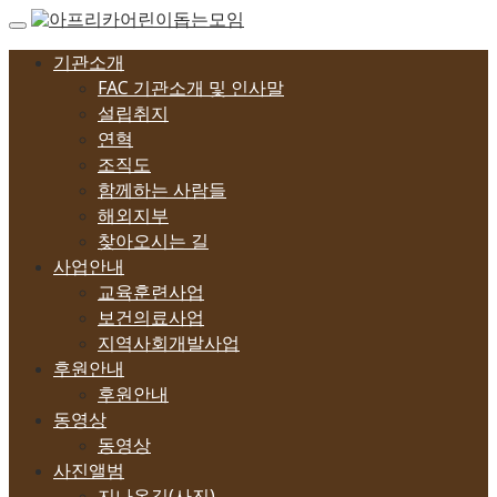
Skip
to
content
기관소개
FAC 기관소개 및 인사말
설립취지
연혁
조직도
함께하는 사람들
해외지부
찾아오시는 길
사업안내
교육훈련사업
보건의료사업
지역사회개발사업
후원안내
후원안내
동영상
동영상
사진앨범
지나온길(사진)