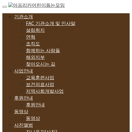
Skip
to
content
기관소개
FAC 기관소개 및 인사말
설립취지
연혁
조직도
함께하는 사람들
해외지부
찾아오시는 길
사업안내
교육훈련사업
보건의료사업
지역사회개발사업
후원안내
후원안내
동영상
동영상
사진앨범
지나온길(사진)