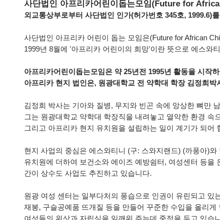
사단법인 아프리카어린이돕는모임(Future for African 
외교통상부로부터 사단법인 인가(허가번호 345호, 1999.6)를
사단법인 아프리카 어린이 돕는 모임은(Future for African Chil
1999년 8월에 '아프리카 어린이의 희망'이란 뜻으로 에스와티니(구:
아프리카어린이돕는모임은 약 25년전 1995년 활동을 시작
아프리카 현지 법인은, 원광대학교 전 약학대 학장 김정희박사가
김정희 박사는 기아와 질병, 무지와 빈곤 속에 앙상한 뼈만
그는 원광대학교 약학대 학장직을 내려놓고 열악한 환경 속
그리고 아프리카 현지 유치원을 설립하는 일이 계기가 되어 
현지 사업의 중심은 에스와티니 (구: 스와지랜드) (까풍아)
유치원에 더하여 보건소와 에이즈 예방쉼터, 여성센터 등을 
간이 상수도 사업도 추진하고 있습니다.
원광 여성 센터는 일부다처의 풍습으로 인권이 유린되고 있
재봉, 구슬공예품 뜨개질 등을 만들어 꾸준한 수입을 올리게 
여성들의 위상과 자립심을 일깨워 주는데 중점을 두고 있습니