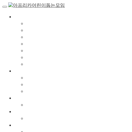
Skip
to
content
기관소개
FAC 기관소개 및 인사말
설립취지
연혁
조직도
함께하는 사람들
해외지부
찾아오시는 길
사업안내
교육훈련사업
보건의료사업
지역사회개발사업
후원안내
후원안내
동영상
동영상
사진앨범
지나온길(사진)