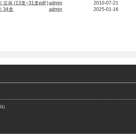
 (13호~31호pdf )
admin
2010-07-21
 34호
admin
2025-01-16
1)