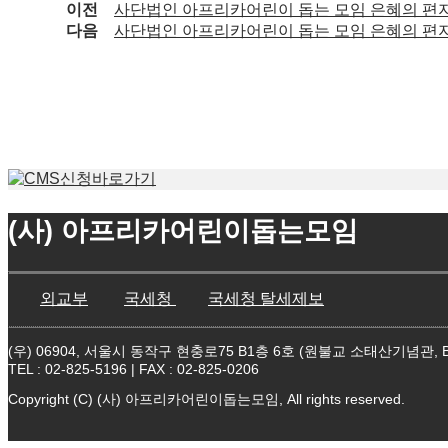
이전
사단법인 아프리카어린이 돕는 모임 은혜의 편지 모음
다음
사단법인 아프리카어린이 돕는 모임 은혜의 편지
(사) 아프리카어린이돕는모임
외교부
국세청
국세청 탈세제보
(우) 06904, 서울시 동작구 현충로75 B1층 6호 (원불교 소태산기념관, B
TEL : 02-825-5196 | FAX : 02-825-0206
Copyright (C) (사) 아프리카어린이돕는모임, All rights reserved.